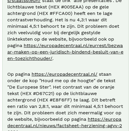
s/staatssteun/
staat de link "alle presentaties". De
lichtblauwe tekst (HEX #005EAA) op de gele
achtergrond (HEX #FFCA00) heeft een te lage
contrastverhouding. Het is nu 4,3:1 waar dit
minimaal 4,5:1 behoort te zijn. Dit probleem doet
zich veelvuldig voor bij dergelijk gestylde
linkteksten op de website, bijvoorbeeld ook op
pagina
https://europadecentraal.nl/eurrest/bezwa
ar-maken-op-een-juridisch-bindend-besluit-van-e
en-toezichthouder/
.
Op pagina
https://europadecentraal.nl/
staan
onder de kop "Houd me op de hoogte" de tekst
"De Europese Ster". Het contrast van de oranje
tekst (HEX #D67C21) op de lichtblauwe
achtergrond (HEX #E8F6FF) te laag. Dit betreft
een ratio van 2,8:1, waar dit minimaal 4,5:1 behoort
te zijn. Dit probleem doet zich meermalig voor op
de website, bijvoorbeeld op pagina
https://europa
decentraal.nl/nieuws/factsheet-herziening-agvv-2