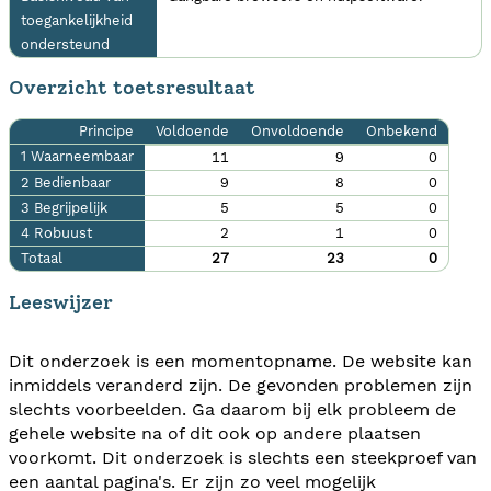
toegankelijkheid
ondersteund
Overzicht toetsresultaat
Principe
Voldoende
Onvoldoende
Onbekend
1 Waarneembaar
11
9
0
2 Bedienbaar
9
8
0
3 Begrijpelijk
5
5
0
4 Robuust
2
1
0
Totaal
27
23
0
Leeswijzer
Dit onderzoek is een momentopname. De website kan
inmiddels veranderd zijn. De gevonden problemen zijn
slechts voorbeelden. Ga daarom bij elk probleem de
gehele website na of dit ook op andere plaatsen
voorkomt. Dit onderzoek is slechts een steekproef van
een aantal pagina's. Er zijn zo veel mogelijk