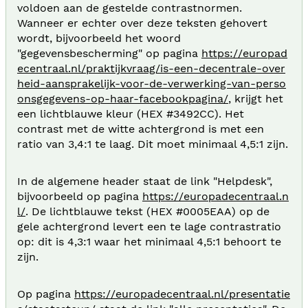
voldoen aan de gestelde contrastnormen.
Wanneer er echter over deze teksten gehovert
wordt, bijvoorbeeld het woord
"gegevensbescherming" op pagina
https://europad
ecentraal.nl/praktijkvraag/is-een-decentrale-over
heid-aansprakelijk-voor-de-verwerking-van-perso
onsgegevens-op-haar-facebookpagina/
, krijgt het
een lichtblauwe kleur (HEX #3492CC). Het
contrast met de witte achtergrond is met een
ratio van 3,4:1 te laag. Dit moet minimaal 4,5:1 zijn.
In de algemene header staat de link "Helpdesk",
bijvoorbeeld op pagina
https://europadecentraal.n
l/
. De lichtblauwe tekst (HEX #0005EAA) op de
gele achtergrond levert een te lage contrastratio
op: dit is 4,3:1 waar het minimaal 4,5:1 behoort te
zijn.
Op pagina
https://europadecentraal.nl/presentatie