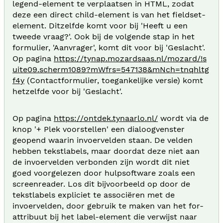
legend-element te verplaatsen in HTML, zodat
deze een direct child-element is van het fieldset-
element. Ditzelfde komt voor bij 'Heeft u een
tweede vraag?'. Ook bij de volgende stap in het
formulier, 'Aanvrager', komt dit voor bij 'Geslacht'.
Op pagina
https://tynap.mozardsaas.nl/mozard/!s
uite09.scherm1089?mWfrs=547138&mNch=tnqhltg
f4y
(Contactformulier, toegankelijke versie) komt
hetzelfde voor bij 'Geslacht'.
Op pagina
https://ontdek.tynaarlo.nl/
wordt via de
knop '+ Plek voorstellen' een dialoogvenster
geopend waarin invoervelden staan. De velden
hebben tekstlabels, maar doordat deze niet aan
de invoervelden verbonden zijn wordt dit niet
goed voorgelezen door hulpsoftware zoals een
screenreader. Los dit bijvoorbeeld op door de
tekstlabels expliciet te associëren met de
invoervelden, door gebruik te maken van het for-
attribuut bij het label-element die verwijst naar