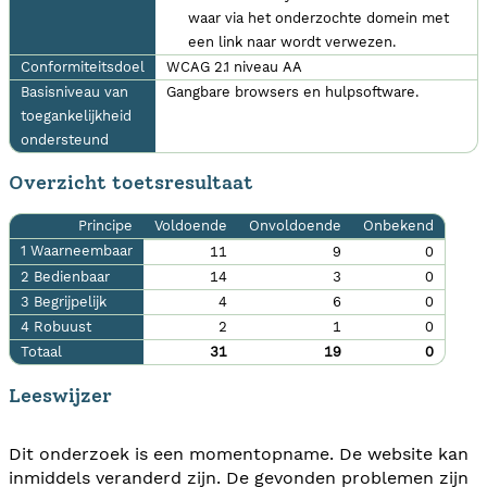
waar via het onderzochte domein met
een link naar wordt verwezen.
Conformiteitsdoel
WCAG 2.1 niveau AA
Basisniveau van
Gangbare browsers en hulpsoftware.
toegankelijkheid
ondersteund
Overzicht toetsresultaat
Principe
Voldoende
Onvoldoende
Onbekend
1 Waarneembaar
11
9
0
2 Bedienbaar
14
3
0
3 Begrijpelijk
4
6
0
4 Robuust
2
1
0
Totaal
31
19
0
Leeswijzer
Dit onderzoek is een momentopname. De website kan
inmiddels veranderd zijn. De gevonden problemen zijn