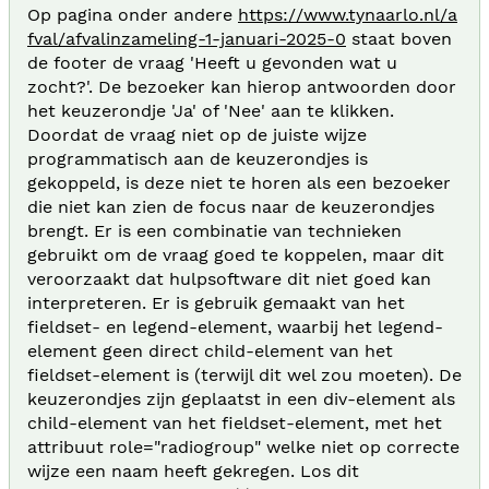
Op pagina onder andere
https://www.tynaarlo.nl/a
fval/afvalinzameling-1-januari-2025-0
staat boven
de footer de vraag 'Heeft u gevonden wat u
zocht?'. De bezoeker kan hierop antwoorden door
het keuzerondje 'Ja' of 'Nee' aan te klikken.
Doordat de vraag niet op de juiste wijze
programmatisch aan de keuzerondjes is
gekoppeld, is deze niet te horen als een bezoeker
die niet kan zien de focus naar de keuzerondjes
brengt. Er is een combinatie van technieken
gebruikt om de vraag goed te koppelen, maar dit
veroorzaakt dat hulpsoftware dit niet goed kan
interpreteren. Er is gebruik gemaakt van het
fieldset- en legend-element, waarbij het legend-
element geen direct child-element van het
fieldset-element is (terwijl dit wel zou moeten). De
keuzerondjes zijn geplaatst in een div-element als
child-element van het fieldset-element, met het
attribuut role="radiogroup" welke niet op correcte
wijze een naam heeft gekregen. Los dit