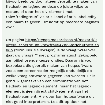
bijvoorbeeld op door alléén gebruik te maken van
fieldset- en legend en deze op juiste wijze te
nesten, of door het div-element met
role="radiogroup" via aria-label of aria-labelledby
een naam te geven. Dit komt op meerdere pagina's
voor.
Op pagina
https://tynap.mozardsaas.nl/mozard/!s
uite09.scherm1089?mWfrs=547151&mNch=thc29ah
h8o
(formulier Geldvragen) is de vraag 'Waarover
gaat uw vraag? *' niet programmatisch gekoppeld
aan bijbehorende keuzerondjes. Daarom is voor
bezoekers die gebruik maken van hulpsoftware
zoals een screenreader mogelijk onduidelijk op
welke vraag antwoord gegeven kan worden. Er is
gebruik gemaakt van een combinatie van het
fieldset- en legend-element, maar het legend-
element is geen direct child-element van het
fieldset-element. Hierdoor kan hulpsoftware dit
niet goed interpreteren. Los dit op door het