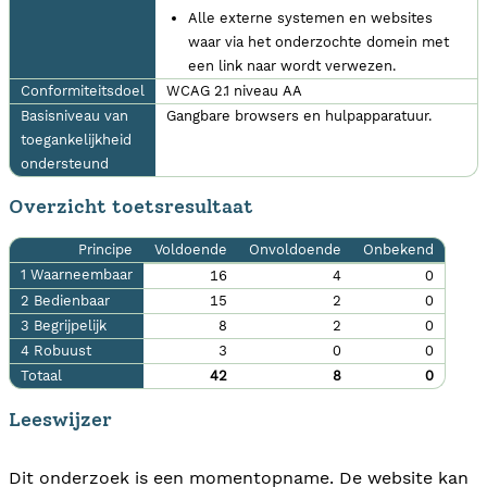
Alle externe systemen en websites
waar via het onderzochte domein met
een link naar wordt verwezen.
Conformiteitsdoel
WCAG 2.1 niveau AA
Basisniveau van
Gangbare browsers en hulpapparatuur.
toegankelijkheid
ondersteund
Overzicht toetsresultaat
Principe
Voldoende
Onvoldoende
Onbekend
1 Waarneembaar
16
4
0
2 Bedienbaar
15
2
0
3 Begrijpelijk
8
2
0
4 Robuust
3
0
0
Totaal
42
8
0
Leeswijzer
Dit onderzoek is een momentopname. De website kan