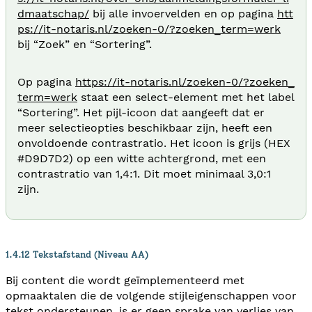
dmaatschap/
bij alle invoervelden en op pagina
htt
ps://it-notaris.nl/zoeken-0/?zoeken_term=werk
bij “Zoek” en “Sortering”.
Op pagina
https://it-notaris.nl/zoeken-0/?zoeken_
term=werk
staat een select-element met het label
“Sortering”. Het pijl-icoon dat aangeeft dat er
meer selectieopties beschikbaar zijn, heeft een
onvoldoende contrastratio. Het icoon is grijs (HEX
#D9D7D2) op een witte achtergrond, met een
contrastratio van 1,4:1. Dit moet minimaal 3,0:1
zijn.
1.4.12 Tekstafstand (Niveau AA)
Bij content die wordt geïmplementeerd met
opmaaktalen die de volgende stijleigenschappen voor
tekst ondersteunen, is er geen sprake van verlies van