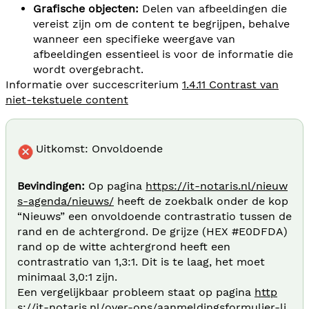
Grafische objecten:
Delen van afbeeldingen die
vereist zijn om de content te begrijpen, behalve
wanneer een specifieke weergave van
afbeeldingen essentieel is voor de informatie die
wordt overgebracht.
Informatie over succescriterium
1.4.11 Contrast van
niet-tekstuele content
Uitkomst: Onvoldoende
Bevindingen:
Op pagina
https://it-notaris.nl/nieuw
s-agenda/nieuws/
heeft de zoekbalk onder de kop
“Nieuws” een onvoldoende contrastratio tussen de
rand en de achtergrond. De grijze (HEX #E0DFDA)
rand op de witte achtergrond heeft een
contrastratio van 1,3:1. Dit is te laag, het moet
minimaal 3,0:1 zijn.
Een vergelijkbaar probleem staat op pagina
http
s://it-notaris.nl/over-ons/aanmeldingsformulier-li