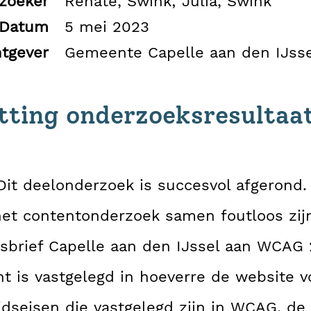
zoeker
Renate, Swink; Julia, Swink
Datum
5 mei 2023
tgever
Gemeente Capelle aan den IJsse
ting onderzoeksresultaa
 Dit deelonderzoek is succesvol afgerond.
het contentonderzoek samen foutloos zij
brief Capelle aan den IJssel aan WCAG 2
t is vastgelegd in hoeverre de website v
idseisen die vastgelegd zijn in WCAG, d