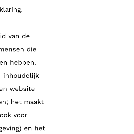
laring.
eid van de
 mensen die
men hebben.
 inhoudelijk
Een website
en; het maakt
 ook voor
geving) en het