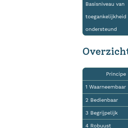
Basisniveau van
toegankelijkheid
ondersteund
Overzich
Principe
1 Waarneembaar
2 Bedienbaar
3 Begrijpelijk
4 Robuust