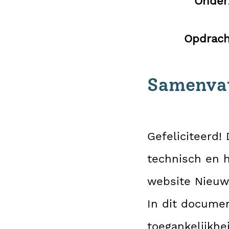
Onder
Opdrach
Samenvat
Gefeliciteerd!
technisch en 
website Nieuws
In dit documen
toegankelijkhe