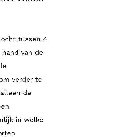
zocht tussen 4
e hand van de
le
 om verder te
 alleen de
een
ijk in welke
orten