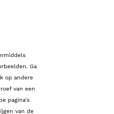
inmiddels
orbeelden. Ga
ok op andere
proef van een
ype pagina's
ijgen van de