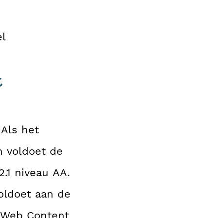
l
t
 Als het
n voldoet de
.1 niveau AA.
oldoet aan de
e Web Content