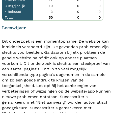
2 Bedienbaar
17
0
0
3 Begrijpelijk
10
0
0
4 Robuust
3
0
0
Totaal
50
0
0
Leeswijzer
Dit onderzoek is een momentopname. De website kan
inmiddels veranderd zijn. De gevonden problemen zijn
slechts voorbeelden. Ga daarom bij elk probleem de
gehele website na of dit ook op andere plaatsen
voorkomt. Dit onderzoek is slechts een steekproef van
een aantal pagina's. Er zijn zo veel mogelijk
verschillende type pagina's opgenomen in de sample
om zo een goede indruk te krijgen van de
toegankelijkheid. Let op! Bij het aanbrengen van
verbeteringen of wijzigingen op de website/app kunnen
nieuwe problemen ontstaan. Succescriteria
gemarkeerd met "Niet aanwezig" worden automatisch
goedgekeurd. Succescriteria gemarkeerd met