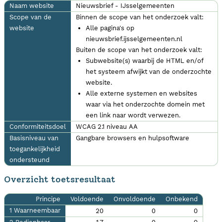
Naam website
Nieuwsbrief - IJsselgemeenten
Scope van de
Binnen de scope van het onderzoek valt:
website
Alle pagina's op
nieuwsbrief.ijsselgemeenten.nl
Buiten de scope van het onderzoek valt:
Subwebsite(s) waarbij de HTML en/of
het systeem afwijkt van de onderzochte
website.
Alle externe systemen en websites
waar via het onderzochte domein met
een link naar wordt verwezen.
Conformiteitsdoel
WCAG 2.1 niveau AA
Basisniveau van
Gangbare browsers en hulpsoftware
toegankelijkheid
ondersteund
Overzicht toetsresultaat
Principe
Voldoende
Onvoldoende
Onbekend
1 Waarneembaar
20
0
0