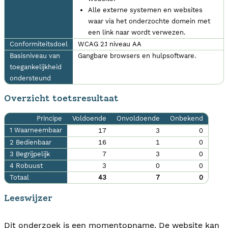
Alle externe systemen en websites
waar via het onderzochte domein met
een link naar wordt verwezen.
Conformiteitsdoel
WCAG 2.1 niveau AA
Basisniveau van
Gangbare browsers en hulpsoftware.
toegankelijkheid
ondersteund
Overzicht toetsresultaat
Principe
Voldoende
Onvoldoende
Onbekend
1 Waarneembaar
17
3
0
2 Bedienbaar
16
1
0
3 Begrijpelijk
7
3
0
4 Robuust
3
0
0
Totaal
43
7
0
Leeswijzer
Dit onderzoek is een momentopname. De website kan