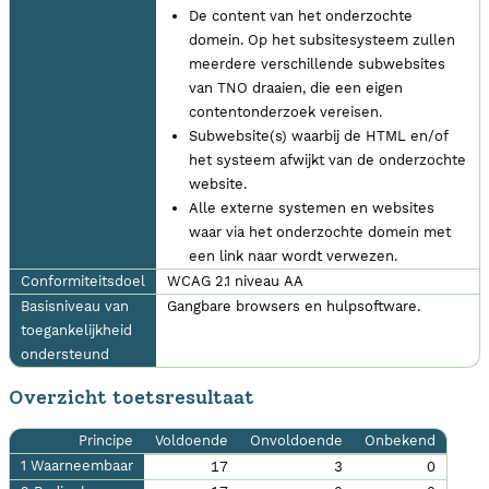
De content van het onderzochte
domein. Op het subsitesysteem zullen
meerdere verschillende subwebsites
van TNO draaien, die een eigen
contentonderzoek vereisen.
Subwebsite(s) waarbij de HTML en/of
het systeem afwijkt van de onderzochte
website.
Alle externe systemen en websites
waar via het onderzochte domein met
een link naar wordt verwezen.
Conformiteitsdoel
WCAG 2.1 niveau AA
Basisniveau van
Gangbare browsers en hulpsoftware.
toegankelijkheid
ondersteund
Overzicht toetsresultaat
Principe
Voldoende
Onvoldoende
Onbekend
1 Waarneembaar
17
3
0