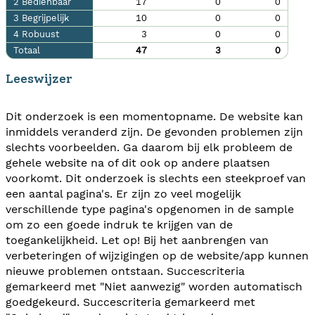
2 Bedienbaar
17
0
0
3 Begrijpelijk
10
0
0
4 Robuust
3
0
0
Totaal
47
3
0
Leeswijzer
Dit onderzoek is een momentopname. De website kan
inmiddels veranderd zijn. De gevonden problemen zijn
slechts voorbeelden. Ga daarom bij elk probleem de
gehele website na of dit ook op andere plaatsen
voorkomt. Dit onderzoek is slechts een steekproef van
een aantal pagina's. Er zijn zo veel mogelijk
verschillende type pagina's opgenomen in de sample
om zo een goede indruk te krijgen van de
toegankelijkheid. Let op! Bij het aanbrengen van
verbeteringen of wijzigingen op de website/app kunnen
nieuwe problemen ontstaan. Succescriteria
gemarkeerd met "Niet aanwezig" worden automatisch
goedgekeurd. Succescriteria gemarkeerd met