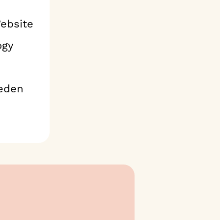
ebsite
ogy
heden