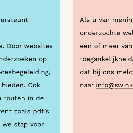
dersteunt
Als u van menin
onderzochte web
s. Door websites
één of meer van
onderzoeken op
toegankelijkheid
ocesbegeleiding,
dat bij ons mel
e bieden. Ook
naar
info@swink
 fouten in de
ent zoals pdf’s
n we stap voor