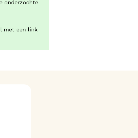
de onderzochte
l met een link