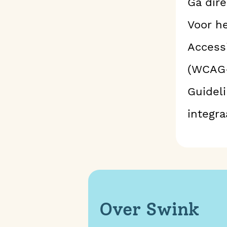
Ga dir
Voor h
Access
(WCAG-
Guidel
integr
Over Swink